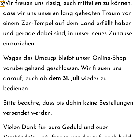
Gemeinschaft aus dem Schlaf zu
Wir freuen uns riesig, euch mitteilen zu können,
wecken, alle zur morgendlichen Praxis in
dass wir uns unseren lang gehegten Traum von
die Buddha-Halle zu rufen und den
einem Zen-Tempel auf dem Land erfüllt haben
Beginn der Mahlzeiten zu signalisieren.
und gerade dabei sind, in unser neues Zuhause
Es wird auch den ganzen Tag über
einzuziehen.
während der Zeremonien und des
täglichen Gesangs benutzt; es rollt
Wegen des Umzugs bleibt unser Online-Shop
herunter, um die Niederwerfungen
vorübergehend geschlossen. Wir freuen uns
während der Rubato-Melodie der
darauf, euch ab
dem 31. Juli
wieder zu
Huldigung der Drei Juwelen
zu
bedienen.
signalisieren und hält das Tempo
Bitte beachte, dass bis dahin keine Bestellungen
während der
Herz-Sutra, der
1000
Augen und Hände Sutra
und des
Kwan
versendet werden.
Se Um Bosal
Gesangs.
Vielen Dank für eure Geduld und euer
Moktak
(hangeul: 목탁; hanja: 木鐸) ist