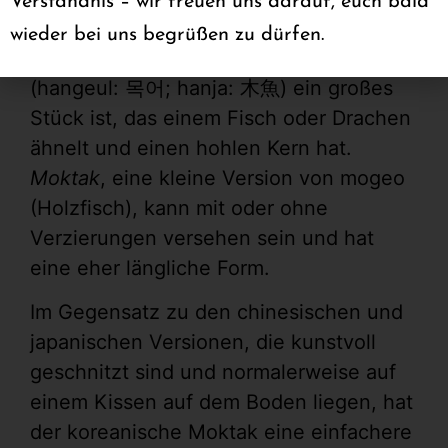
Verständnis – wir freuen uns darauf, euch bald
eine kleinere Variante, die man in der
wieder bei uns begrüßen zu dürfen.
Hand halten kann, während
mogeo
(hangeul: 목어; hanja: 木魚) ein großes
Stück ist, das einem Fisch oder Drachen
ähnelt und einen hohlen Kern hat.
Moktak
, eine kleine Version von mogeo
(Holzfisch), kann mit oder ohne
Verzierungen versehen sein und hat
eine eher längliche Form.
Im Gegensatz zu den chinesischen und
japanischen Versionen, die kunstvoll
geschnitzt sind und normalerweise auf
einem Kissen auf dem Boden liegen, hat
der koreanische Moktak eine einfachere