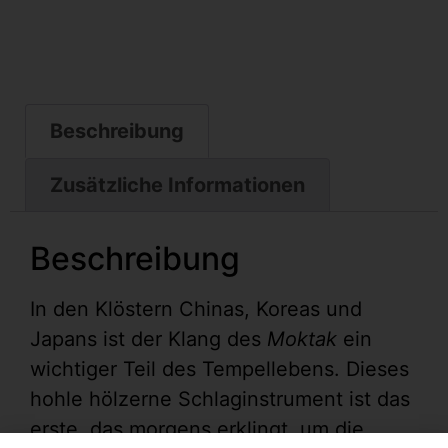
Beschreibung
Zusätzliche Informationen
Beschreibung
In den Klöstern Chinas, Koreas und
Japans ist der Klang des
Moktak
ein
wichtiger Teil des Tempellebens. Dieses
hohle hölzerne Schlaginstrument ist das
erste, das morgens erklingt, um die